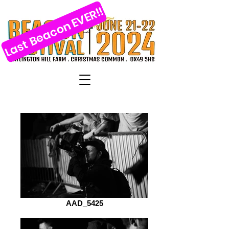
Last Beacon EVER!!
AAD_5425